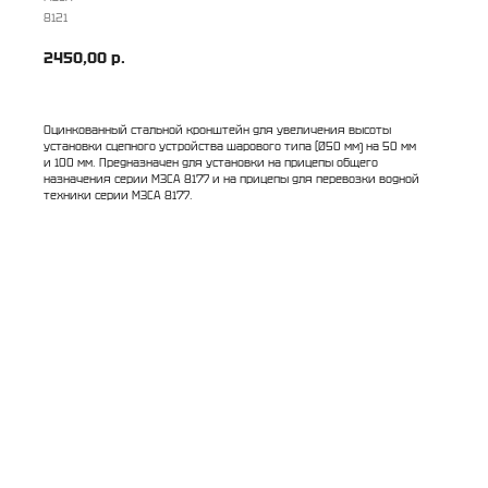
8121
2450,00
р.
Оцинкованный стальной кронштейн для увеличения высоты
установки сцепного устройства шарового типа (Ø50 мм) на 50 мм
и 100 мм. Предназначен для установки на прицепы общего
назначения серии МЗСА 8177 и на прицепы для перевозки водной
техники серии МЗСА 8177.