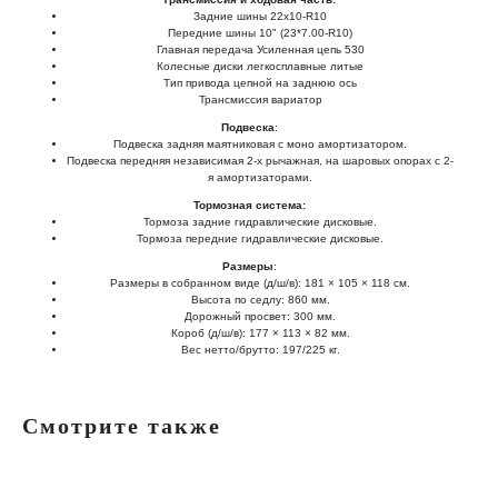
Задние шины 22x10-R10
Передние шины 10" (23*7.00-R10)
Главная передача Усиленная цепь 530
Колесные диски легкосплавные литые
Тип привода цепной на заднюю ось
Трансмиссия вариатор
Подвеска
:
Подвеска задняя маятниковая с моно амортизатором.
Подвеска передняя независимая 2-х рычажная, на шаровых опорах с 2-
я амортизаторами.
Тормозная система:
Тормоза задние гидравлические дисковые.
Тормоза передние гидравлические дисковые.
Размеры
:
Размеры в собранном виде (д/ш/в): 181 × 105 × 118 см.
Высота по седлу: 860 мм.
Дорожный просвет: 300 мм.
Короб (д/ш/в): 177 × 113 × 82 мм.
Вес нетто/брутто: 197/225 кг.
Смотрите также