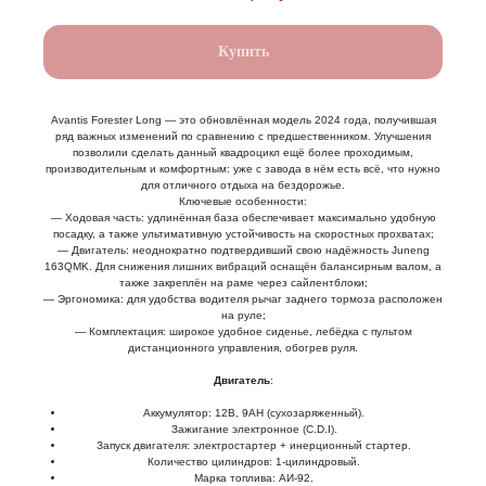
Купить
Avantis Forester Long — это обновлённая модель 2024 года, получившая
ряд важных изменений по сравнению с предшественником. Улучшения
позволили сделать данный квадроцикл ещё более проходимым,
производительным и комфортным: уже с завода в нём есть всё, что нужно
для отличного отдыха на бездорожье.
Ключевые особенности:
— Ходовая часть: удлинённая база обеспечивает максимально удобную
посадку, а также ультимативную устойчивость на скоростных прохватах;
— Двигатель: неоднократно подтвердивший свою надёжность Juneng
163QMK. Для снижения лишних вибраций оснащён балансирным валом, а
также закреплён на раме через сайлентблоки;
— Эргономика: для удобства водителя рычаг заднего тормоза расположен
на руле;
— Комплектация: широкое удобное сиденье, лебёдка с пультом
дистанционного управления, обогрев руля.
Двигатель
:
Аккумулятор: 12В, 9AH (сухозаряженный).
Зажигание электронное (C.D.I).
Запуск двигателя: электростартер + инерционный стартер.
Количество цилиндров: 1-цилиндровый.
Марка топлива: АИ-92.