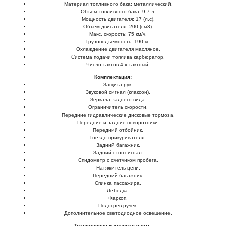
Материал топливного бака: металлический.
Объем топливного бака: 9,7 л.
Мощность двигателя: 17 (л.с).
Объем двигателя: 200 (см3).
Макс. скорость: 75 км/ч.
Грузоподъемность: 190 кг.
Охлаждение двигателя масляное.
Система подачи топлива карбюратор.
Число тактов 4-х тактный.
Комплектация:
Защита рук.
Звуковой сигнал (клаксон).
Зеркала заднего вида.
Ограничитель скорости.
Передние гидравлические дисковые тормоза.
Передние и задние поворотники.
Передний отбойник.
Гнездо прикуривателя.
Задний багажник.
Задний стоп-сигнал.
Спидометр с счетчиком пробега.
Натяжитель цепи.
Передний багажник.
Спинка пассажира.
Лебёдка.
Фаркоп.
Подогрев ручек.
Дополнительное светодиодное освещение.
Трансмиссия и ходовая часть: