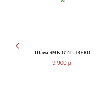
LTERRA
Шлем SMK GTJ LIBERO
.
9 900
р.