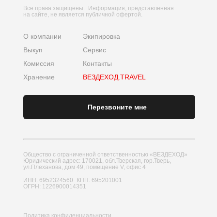
Все права защищены. Информация, представленная
на сайте, не является публичной офертой.
О компании
Экипировка
Выкуп
Сервис
Комиссия
Контакты
Хранение
ВЕЗДЕХОД.TRAVEL
Перезвоните мне
Общество с ограниченной ответственностью «ВЕЗДЕХОД»
Юридический адрес: 170021, обл.Тверская, гор.Тверь,
ул.Плеханова, дом 49, помещение V, офис 4
ИНН: 6952324560 КПП: 695201001
ОГРН: 1226900014351
Политика конфиденциальности