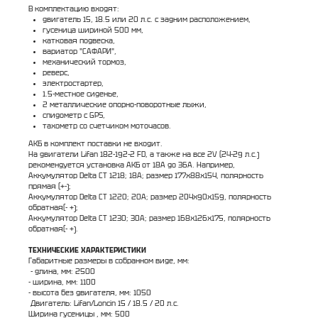
В комплектацию входят:
двигатель 15, 18.5 или 20 л.с. с задним расположением,
гусеница шириной 500 мм,
катковая подвеска,
вариатор "САФАРИ",
механический тормоз,
реверс,
электростартер,
1.5-местное сиденье,
2 металлические опорно-поворотные лыжи,
спидометр с GPS,
тахометр со счетчиком моточасов.
АКБ в комплект поставки не входит.
На двигатели Lifan 182-192-2 FD, а также на все 2V (24-29 л.с.)
рекомендуется установка АКБ от 18А до 36А. Например,
Аккумулятор Delta CT 1218; 18А; размер 177x88x154, полярность
прямая (+-);
Аккумулятор Delta CT 1220; 20А; размер 204x90x159, полярность
обратная(- +);
Аккумулятор Delta CT 1230; 30А; размер 168x126x175, полярность
обратная(- +).
ТЕХНИЧЕСКИЕ ХАРАКТЕРИСТИКИ
Габаритные размеры в собранном виде, мм:
- длина, мм: 2500
- ширина, мм: 1100
- высота без двигателя, мм: 1050
Двигатель: Lifan/Loncin 15 / 18.5 / 20 л.с.
Ширина гусеницы , мм: 500