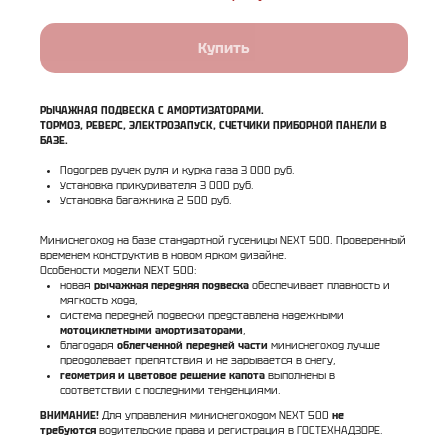
Купить
РЫЧАЖНАЯ ПОДВЕСКА С АМОРТИЗАТОРАМИ.
ТОРМОЗ, РЕВЕРС, ЭЛЕКТРОЗАПУСК, СЧЕТЧИКИ ПРИБОРНОЙ ПАНЕЛИ В
БАЗЕ.
Подогрев ручек руля и курка газа 3 000 руб.
Установка прикуривателя 3 000 руб.
Установка багажника 2 500 руб.
Миниснегоход на базе стандартной гусеницы NEXT 500. Проверенный
временем конструктив в новом ярком дизайне.
Особености модели NEXT 500:
новая
рычажная передняя подвеска
обеспечивает плавность и
мягкость хода,
система передней подвески представлена надежными
мотоциклетными амортизаторами
,
благодаря
облегченной передней части
миниснегоход лучше
преодолевает препятствия и не зарывается в снегу,
геометрия и цветовое решение капота
выполнены в
соответствии с последними тенденциями.
ВНИМАНИЕ!
Для управления миниснегоходом NEXT 500
не
требуются
водительские права и регистрация в ГОСТЕХНАДЗОРЕ.