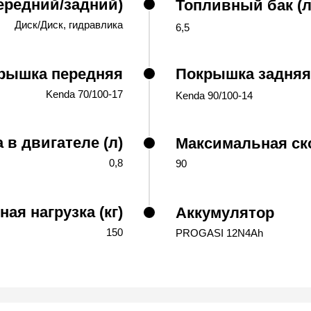
ередний/задний)
Топливный бак (л
Диск/Диск, гидравлика
6,5
рышка передняя
Покрышка задняя
Kenda 70/100-17
Kenda 90/100-14
в двигателе (л)
Максимальная ско
0,8
90
ая нагрузка (кг)
Аккумулятор
150
PROGASI 12N4Ah