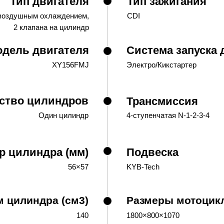
Тип двигателя
Тип зажигания
 воздушным охлаждением,
CDI
2 клапана на цилиндр
дель двигателя
Система запуска 
XY156FMJ
Электро/Кикстартер
ство цилиндров
Трансмиссия
Один цилиндр
4-ступенчатая N-1-2-3-4
р цилиндра (мм)
Подвеска
56×57
KYB-Tech
 цилиндра (см3)
Размеры мотоцикла
140
1800×800×1070