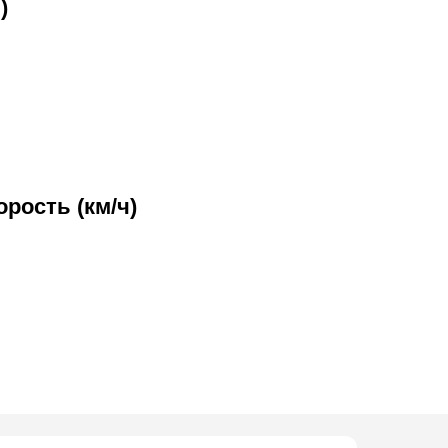
)
рость (км/ч)