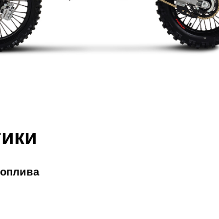
тики
топлива