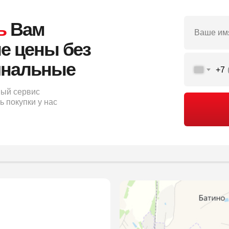
ь
Вам
е цены без
гинальные
+7
ный сервис
 покупки у нас