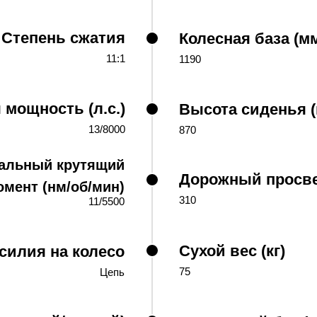
Степень сжатия
Колесная база (м
11:1
1190
мощность (л.с.)
Высота сиденья 
13/8000
870
альный крутящий
Дорожный просве
омент (нм/об/мин)
310
11/5500
Сухой вес (кг)
силия на колесо
75
Цепь