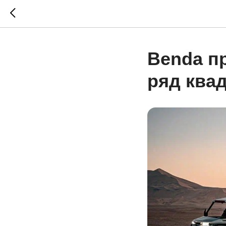
Benda п
ряд ква