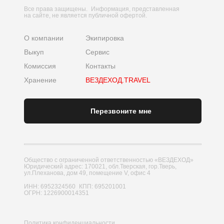
Все права защищены. Информация, представленная
на сайте, не является публичной офертой.
О компании
Экипировка
Выкуп
Сервис
Комиссия
Контакты
Хранение
ВЕЗДЕХОД.TRAVEL
Перезвоните мне
Общество с ограниченной ответственностью «ВЕЗДЕХОД»
Юридический адрес: 170021, обл.Тверская, гор.Тверь,
ул.Плеханова, дом 49, помещение V, офис 4
ИНН: 6952324560 КПП: 695201001
ОГРН: 1226900014351
Политика конфиденциальности