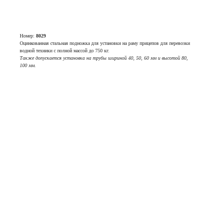
Номер:
8029
Оцинкованная стальная подножка для установки на раму прицепов для перевозки
водной техники с полной массой до 750 кг.
Также допускается установка на трубы шириной 40, 50, 60 мм и высотой 80,
100 мм.