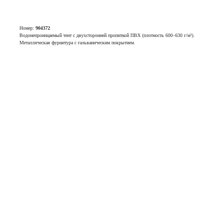
Номер:
904372
Водонепроницаемый тент с двухсторонней пропиткой ПВХ (плотность 600–630 г/м²).
Металлическая фурнитура с гальваническим покрытием.